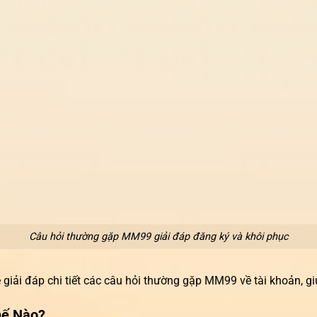
Câu hỏi thường gặp MM99 giải đáp đăng ký và khôi phục
ẽ giải đáp chi tiết các câu hỏi thường gặp MM99 về tài khoản, gi
hế Nào?