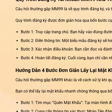
Câu hỏi thường gặp MM99 là về quy trình đăng ký, và t
Quy trình đăng ký được đơn giản hóa qua bốn bước cự
Bước 1: Truy cập trang chủ: Bạn hãy vào đúng đường
Bước 2: Điền thông tin: Một biểu mẫu đăng ký sẽ hi
Bước 3: Xác nhận điều khoản: Bạn cần đọc và đánh 
Bước 4: Hoàn tất đăng ký: Cuối cùng, bạn chỉ cần n
Hướng Dẫn 4 Bước Đơn Giản Lấy Lại Mật K
Câu hỏi thường gặp MM99 khác là về cách xử lý khi quê
Bạn có thể lấy lại mật khẩu nhanh chóng thông qua b
Bước 1: Tìm mục “Quên Mật Khẩu”: Tại màn hình đă
Bước 2: Cung cấp thông tin xác thực: Nhập Tên đăn