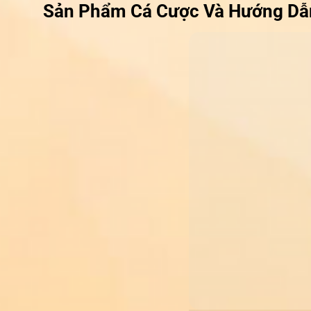
Sản Phẩm Cá Cược Và Hướng Dẫn