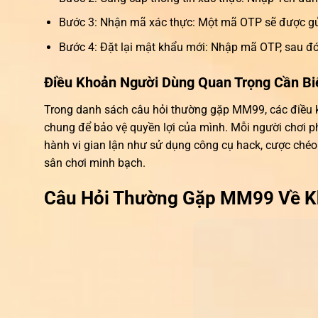
Bước 3: Nhận mã xác thực: Một mã OTP sẽ được gử
Bước 4: Đặt lại mật khẩu mới: Nhập mã OTP, sau đ
Điều Khoản Người Dùng Quan Trọng Cần Bi
Trong danh sách câu hỏi thường gặp MM99, các điều 
chung để bảo vệ quyền lợi của mình. Mỗi người chơi p
hành vi gian lận như sử dụng công cụ hack, cược ché
sân chơi minh bạch.
Câu Hỏi Thường Gặp MM99 Về K