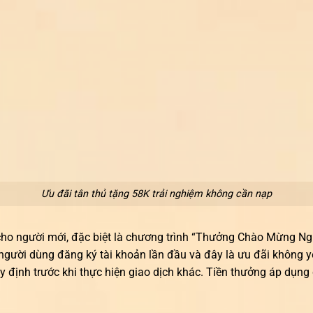
Ưu đãi tân thủ tặng 58K trải nghiệm không cần nạp
ho người mới, đặc biệt là chương trình “Thưởng Chào Mừng Ng
à người dùng đăng ký tài khoản lần đầu và đây là ưu đãi không
y định trước khi thực hiện giao dịch khác. Tiền thưởng áp dụn