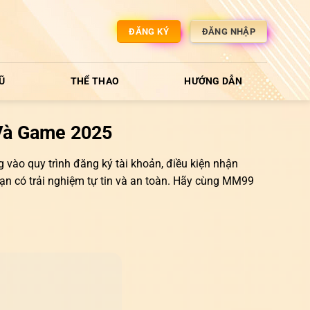
ĐĂNG KÝ
ĐĂNG NHẬP
Ũ
THỂ THAO
HƯỚNG DẪN
Và Game 2025
g vào quy trình đăng ký tài khoản, điều kiện nhận
bạn có trải nghiệm tự tin và an toàn. Hãy cùng MM99