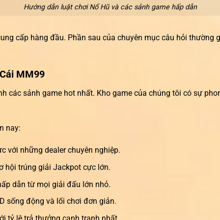
Hướng dẫn luật chơi Nổ Hũ và các sảnh game hấp dẫn
à cung cấp hàng đầu. Phần sau của chuyên mục câu hỏi thường
à Cái MM99
các sảnh game hot nhất. Kho game của chúng tôi có sự phong p
n nay:
c với những dealer chuyên nghiệp.
 hội trúng giải Jackpot cực lớn.
p dẫn từ mọi giải đấu lớn nhỏ.
D sống động và lối chơi đơn giản.
i tỷ lệ trả thưởng cạnh tranh nhất.