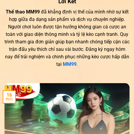
Lời Kết
Thể thao MM99
đã khẳng định vị thế của mình nhờ sự kết
hợp giữa đa dạng sản phẩm và dịch vụ chuyên nghiệp.
Người chơi luôn được tận hưởng không gian cá cược an
toàn với giao diện thông minh và tỷ lệ kèo cạnh tranh. Quy
trình tham gia đơn giản giúp bạn nhanh chóng tiếp cận các
trận đấu yêu thích chỉ sau vài bước. Đăng ký ngay hôm
nay để trải nghiệm và chinh phục những kèo cược hấp dẫn
tại
MM99
.
16
Th11