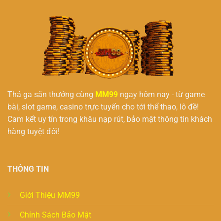
Thả ga săn thưởng cùng
MM99
ngay hôm nay - từ game
bài, slot game, casino trực tuyến cho tới thể thao, lô đề!
Cam kết uy tín trong khâu nạp rút, bảo mật thông tin khách
hàng tuyệt đối!
THÔNG TIN
Giới Thiệu MM99
Chính Sách Bảo Mật