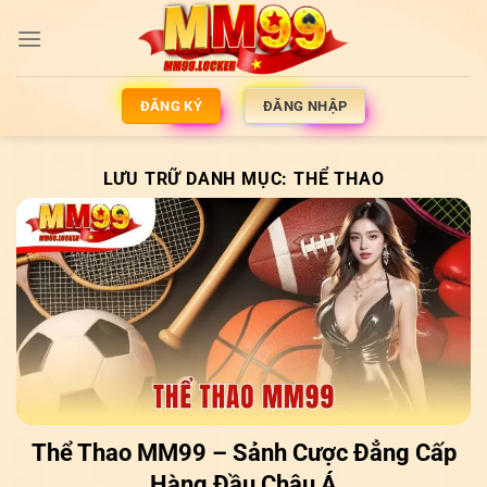
Bỏ
qua
nội
dung
ĐĂNG KÝ
ĐĂNG NHẬP
LƯU TRỮ DANH MỤC:
THỂ THAO
Thể Thao MM99 – Sảnh Cược Đẳng Cấp
Hàng Đầu Châu Á