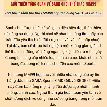
Giới thiệu sảnh thể thao MM99 hợp tác cùng SABA và CMD368
Sảnh chơi được thiết kế với giao diện hiện đại, thân thiện,
dễ dàng sử dụng. Người chơi sẽ nhanh chóng tìm thấy các
trận đấu yêu thích rồi đặt cược chỉ với vài cú nhấp chuột.
Tại đây, bạn sẽ được trải nghiệm một không gian giải trí
thể thao sôi động với hàng ngàn sự kiện diễn ra mỗi ngày.
Chúng tôi cung cấp nhiều loại hình cá cược khác nhau, từ
bóng đá, bóng rổ, tennis cho đến các môn eSports.
Nền tảng MM99 hợp tác với nhiều nhà cung cấp uy tín
hàng đầu như SABA Sports, CMD368, và SBOBET. Điều
này đảm bảo rằng mọi tỷ lệ đều được cập nhật nhanh
chóng, chính xác. Người tham gia hoàn toàn yên tâm về
chất lượng dịch vụ cũng như sự công bằng trong mỗi trận
đấu.