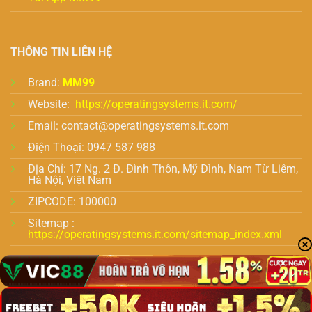
THÔNG TIN LIÊN HỆ
Brand:
MM99
Website:
https://operatingsystems.it.com/
Email:
contact@operatingsystems.it.com
Điện Thoại: 0947 587 988
Địa Chỉ: 17 Ng. 2 Đ. Đình Thôn, Mỹ Đình, Nam Từ Liêm,
Hà Nội, Việt Nam
ZIPCODE: 100000
Sitemap :
https://operatingsystems.it.com/sitemap_index.xml