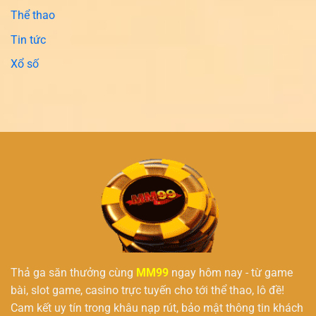
Thể thao
Tin tức
Xổ số
Thả ga săn thưởng cùng
MM99
ngay hôm nay - từ game
bài, slot game, casino trực tuyến cho tới thể thao, lô đề!
Cam kết uy tín trong khâu nạp rút, bảo mật thông tin khách