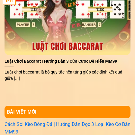
Th11
Luật Chơi Baccarat | Hướng Dẫn 3 Cửa Cược Dễ Hiểu MM99
Luật chơi baccarat là bộ quy tắc nền tảng giúp xác định kết quả
giữa [...]
BÀI VIẾT MỚI
Cách Soi Kèo Bóng Đá | Hướng Dẫn Đọc 3 Loại Kèo Cơ Bản
MM99