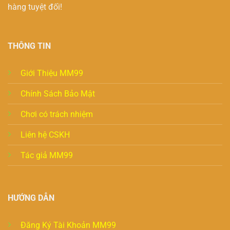
hàng tuyệt đối!
THÔNG TIN
Giới Thiệu MM99
Chính Sách Bảo Mật
Chơi có trách nhiệm
Liên hệ CSKH
Tác giả MM99
HƯỚNG DẪN
Đăng Ký Tài Khoản MM99