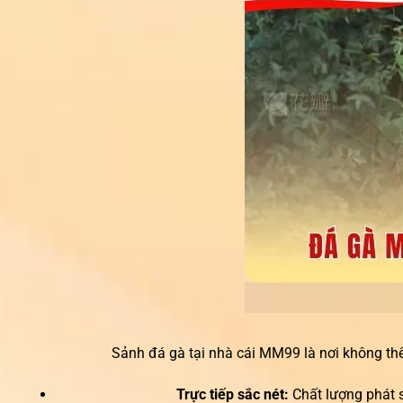
Sảnh đá gà tại nhà cái MM99 là nơi không thể
Trực tiếp sắc nét:
Chất lượng phát s