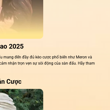
Cao 2025
n đấu mang đến đầy đủ kèo cược phổ biến như Meron và
cảm nhận trọn vẹn sự sôi động của sàn đấu. Hãy tham
ẫn Cược