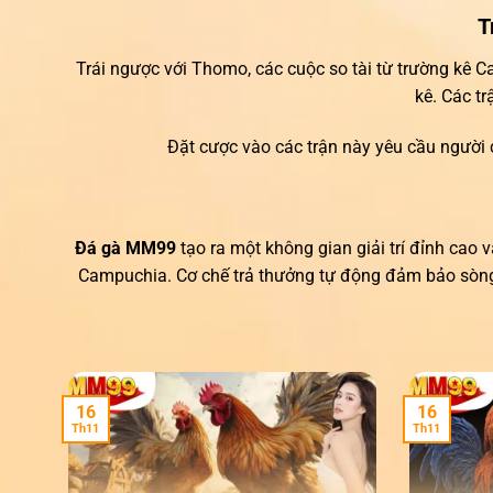
T
Trái ngược với Thomo, các cuộc so tài từ trường kê C
kê. Các tr
Đặt cược vào các trận này yêu cầu người 
Đá gà MM99
tạo ra một không gian giải trí đỉnh cao
Campuchia. Cơ chế trả thưởng tự động đảm bảo sòng 
16
16
Th11
Th11