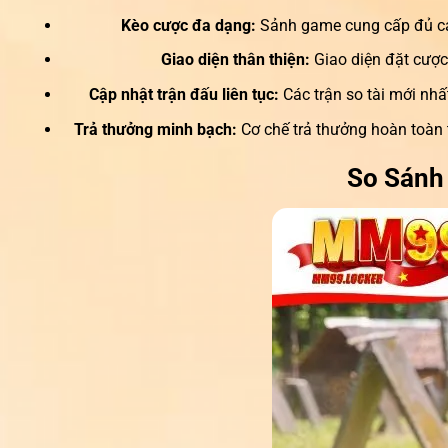
Kèo cược đa dạng:
Sảnh game cung cấp đủ các
Giao diện thân thiện:
Giao diện đặt cược 
Cập nhật trận đấu liên tục:
Các trận so tài mới nhấ
Trả thưởng minh bạch:
Cơ chế trả thưởng hoàn toàn 
So Sánh