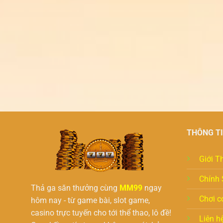
THÔNG T
Giới 
Chính 
Thả ga săn thưởng cùng
MM99
ngay
Chơi c
hôm nay - từ game bài, slot game,
casino trực tuyến cho tới thể thao, lô đề!
Liên h