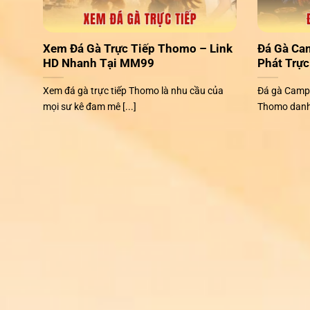
Xem Đá Gà Trực Tiếp Thomo – Link
Đá Gà Ca
HD Nhanh Tại MM99
Phát Trự
Xem đá gà trực tiếp Thomo là nhu cầu của
Đá gà Campu
mọi sư kê đam mê [...]
Thomo danh t