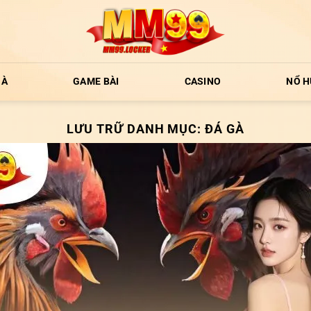
GÀ
GAME BÀI
CASINO
NỔ H
LƯU TRỮ DANH MỤC:
ĐÁ GÀ