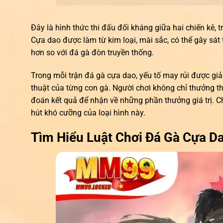
Đây là hình thức thi đấu đối kháng giữa hai chiến kê,
Cựa dao được làm từ kim loại, mài sắc, có thể gây sát 
hơn so với đá gà đòn truyền thống.
Trong mỗi trận đá gà cựa dao, yếu tố may rủi được giả
thuật của từng con gà. Người chơi không chỉ thưởng t
đoán kết quả để nhận về những phần thưởng giá trị. Ch
hút khó cưỡng của loại hình này.
Tìm Hiểu Luật Chơi Đá Gà Cựa D