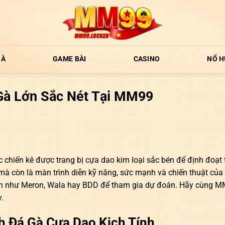
GÀ
GAME BÀI
CASINO
NỔ H
 Gà Lớn Sắc Nét Tại MM99
c chiến kê được trang bị cựa dao kim loại sắc bén để định đoạt
à còn là màn trình diễn kỹ năng, sức mạnh và chiến thuật của
biến như Meron, Wala hay BDD để tham gia dự đoán. Hãy cùng 
.
nh Đá Gà Cựa Dao Kịch Tính