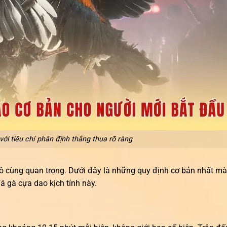
ới tiêu chí phân định thắng thua rõ ràng
vô cùng quan trọng. Dưới đây là những quy định cơ bản nhất mà 
á gà cựa dao kịch tính này.