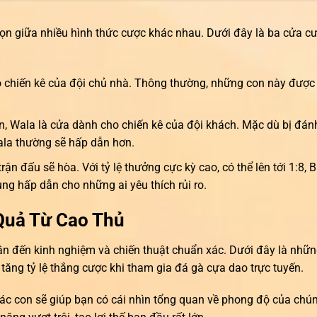
họn giữa nhiều hình thức cược khác nhau. Dưới đây là ba cửa c
o chiến kê của đội chủ nhà. Thông thường, những con này được
n, Wala là cửa dành cho chiến kê của đội khách. Mặc dù bị đán
ala thường sẽ hấp dẫn hơn.
n đấu sẽ hòa. Với tỷ lệ thưởng cực kỳ cao, có thể lên tới 1:8, 
g hấp dẫn cho những ai yêu thích rủi ro.
 Quả Từ Cao Thủ
 đến kinh nghiệm và chiến thuật chuẩn xác. Dưới đây là nhữn
ăng tỷ lệ thắng cược khi tham gia đá gà cựa dao trực tuyến.
 các con sẽ giúp bạn có cái nhìn tổng quan về phong độ của chú