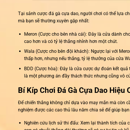
Tại sảnh cược đá gà cựa dao, người chơi có thể lựa c
mà bạn sẽ thường xuyên gặp nhất:
Meron (Cược cho bên nhà cái): Đây là cửa dành ch
cao hơn và có tỷ lệ thắng nhỉnh hơn một chút.
Wala (Cược cho bên đội khách): Ngược lại với Mero
thấp hơn, nhưng nếu thắng, tỷ lệ thưởng của cửa W
BDD (Cược hòa): Đây là cửa cược dự đoán kết quả trậ
là một phương án đầy thách thức nhưng cũng vô cùn
Bí Kíp Chơi Đá Gà Cựa Dao Hiệu
Để chiến thắng không chỉ dựa vào may mắn mà còn cần
nghiệm được các cao thủ lâu năm chia sẻ để giúp bạn t
Nghiên cứu lịch sử thi đấu: Xem lại thành tích của