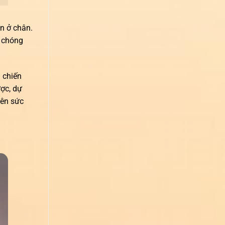
én ở chân.
h chóng
 chiến
ợc, dự
nên sức