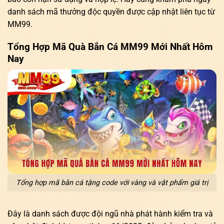
danh sách mã thưởng độc quyền được cập nhật liên tục từ
MM99.
Tổng Hợp Mã Quà Bắn Cá MM99 Mới Nhất Hôm
Nay
Tổng hợp mã bắn cá tặng code với vàng và vật phẩm giá trị
Đây là danh sách được đội ngũ nhà phát hành kiểm tra và