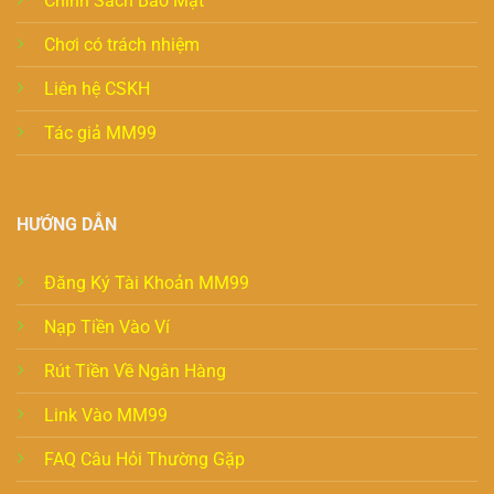
Chính Sách Bảo Mật
Chơi có trách nhiệm
Liên hệ CSKH
Tác giả MM99
HƯỚNG DẪN
Đăng Ký Tài Khoản MM99
Nạp Tiền Vào Ví
Rút Tiền Về Ngân Hàng
Link Vào MM99
FAQ Câu Hỏi Thường Gặp