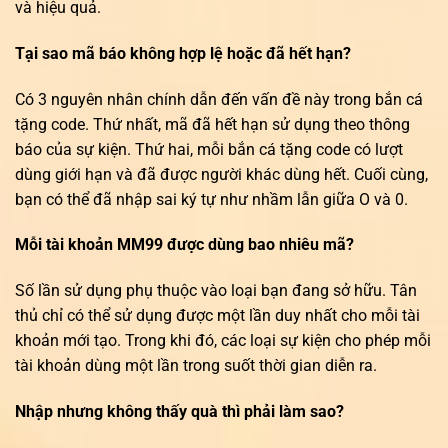
và hiệu quả.
Tại sao mã báo không hợp lệ hoặc đã hết hạn?
Có 3 nguyên nhân chính dẫn đến vấn đề này trong bắn cá
tặng code. Thứ nhất, mã đã hết hạn sử dụng theo thông
báo của sự kiện. Thứ hai, mỗi bắn cá tặng code có lượt
dùng giới hạn và đã được người khác dùng hết. Cuối cùng,
bạn có thể đã nhập sai ký tự như nhầm lẫn giữa O và 0.
Mỗi tài khoản MM99 được dùng bao nhiêu mã?
Số lần sử dụng phụ thuộc vào loại bạn đang sở hữu. Tân
thủ chỉ có thể sử dụng được một lần duy nhất cho mỗi tài
khoản mới tạo. Trong khi đó, các loại sự kiện cho phép mỗi
tài khoản dùng một lần trong suốt thời gian diễn ra.
Nhập nhưng không thấy quà thì phải làm sao?