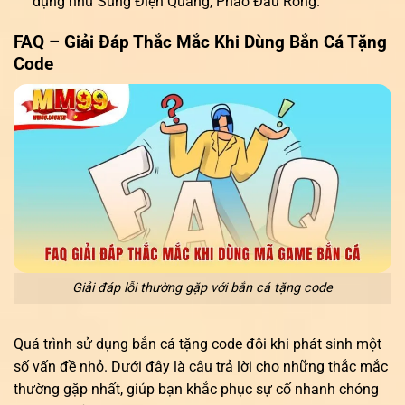
dụng như Súng Điện Quang, Pháo Đầu Rồng.
FAQ – Giải Đáp Thắc Mắc Khi Dùng Bắn Cá Tặng
Code
Giải đáp lỗi thường gặp với bắn cá tặng code
Quá trình sử dụng bắn cá tặng code đôi khi phát sinh một
số vấn đề nhỏ. Dưới đây là câu trả lời cho những thắc mắc
thường gặp nhất, giúp bạn khắc phục sự cố nhanh chóng