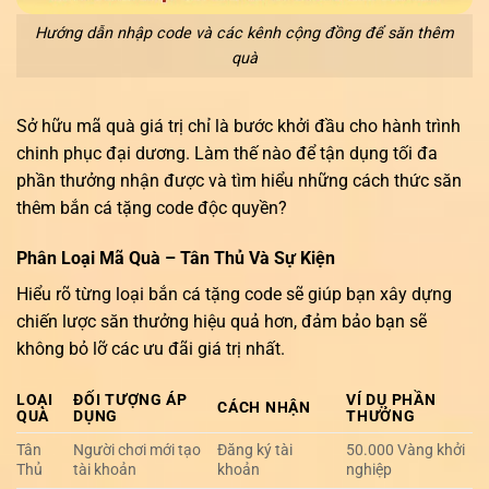
Hướng dẫn nhập code và các kênh cộng đồng để săn thêm
quà
Sở hữu mã quà giá trị chỉ là bước khởi đầu cho hành trình
chinh phục đại dương. Làm thế nào để tận dụng tối đa
phần thưởng nhận được và tìm hiểu những cách thức săn
thêm bắn cá tặng code độc quyền?
Phân Loại Mã Quà – Tân Thủ Và Sự Kiện
Hiểu rõ từng loại bắn cá tặng code sẽ giúp bạn xây dựng
chiến lược săn thưởng hiệu quả hơn, đảm bảo bạn sẽ
không bỏ lỡ các ưu đãi giá trị nhất.
LOẠI
ĐỐI TƯỢNG ÁP
VÍ DỤ PHẦN
CÁCH NHẬN
QUÀ
DỤNG
THƯỞNG
Tân
Người chơi mới tạo
Đăng ký tài
50.000 Vàng khởi
Thủ
tài khoản
khoản
nghiệp