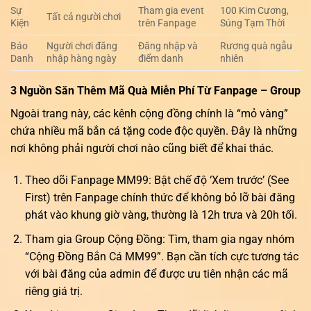
Sự
Tham gia event
100 Kim Cương,
Tất cả người chơi
Kiện
trên Fanpage
Súng Tạm Thời
Báo
Người chơi đăng
Đăng nhập và
Rương quà ngẫu
Danh
nhập hàng ngày
điểm danh
nhiên
3 Nguồn Săn Thêm Mã Quà Miễn Phí Từ Fanpage – Group
Ngoài trang này, các kênh cộng đồng chính là “mỏ vàng”
chứa nhiều mã bắn cá tặng code độc quyền. Đây là những
nơi không phải người chơi nào cũng biết để khai thác.
Theo dõi Fanpage MM99: Bật chế độ ‘Xem trước’ (See
First) trên Fanpage chính thức để không bỏ lỡ bài đăng
phát vào khung giờ vàng, thường là 12h trưa và 20h tối.
Tham gia Group Cộng Đồng: Tìm, tham gia ngay nhóm
“Cộng Đồng Bắn Cá MM99”. Bạn cần tích cực tương tác
với bài đăng của admin để được ưu tiên nhận các mã
riêng giá trị.