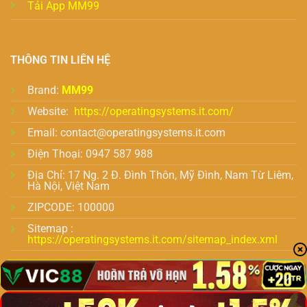
Tải App MM99
THÔNG TIN LIÊN HỆ
Brand:
MM99
Website:
https://operatingsystems.it.com/
Email:
contact@operatingsystems.it.com
Điện Thoại: 0947 587 988
Địa Chỉ: 17 Ng. 2 Đ. Đình Thôn, Mỹ Đình, Nam Từ Liêm,
Hà Nội, Việt Nam
ZIPCODE: 100000
Sitemap :
https://operatingsystems.it.com/sitemap_index.xml