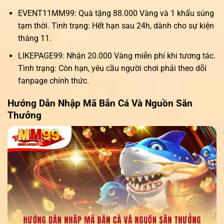
EVENT11MM99
: Quà tặng 88.000 Vàng và 1 khẩu súng
tạm thời. Tình trạng: Hết hạn sau 24h, dành cho sự kiện
tháng 11.
LIKEPAGE99
: Nhận 20.000 Vàng miễn phí khi tương tác.
Tình trạng: Còn hạn, yêu cầu người chơi phải theo dõi
fanpage chính thức.
Hướng Dẫn Nhập Mã Bắn Cá Và Nguồn Săn
Thưởng